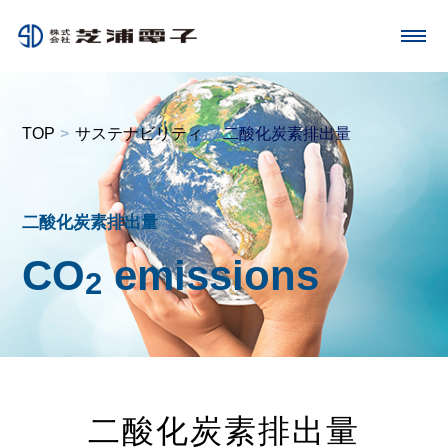
toggle
navigation
TOP
サステナビリティ
二酸化炭素排出量
二酸化炭素排出量
CO
emissions
2
二酸化炭素排出量