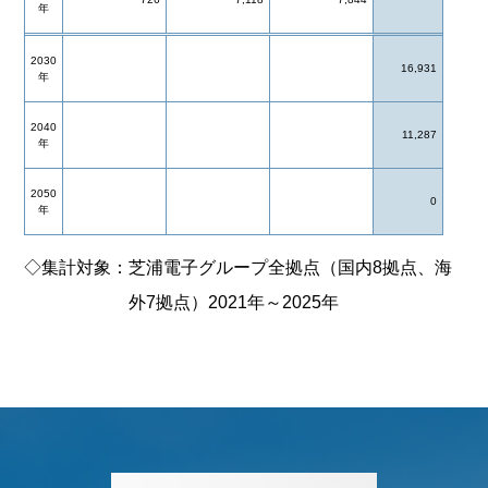
年
2030
16,931
年
2040
11,287
年
2050
0
年
◇集計対象：芝浦電子グループ全拠点（国内8拠点、海
外7拠点）2021年～2025年