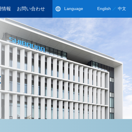
用情報
お問い合わせ
Language
English
中文
へ
子のサーミスタ
わかる芝浦電子
パクト
ンス
t