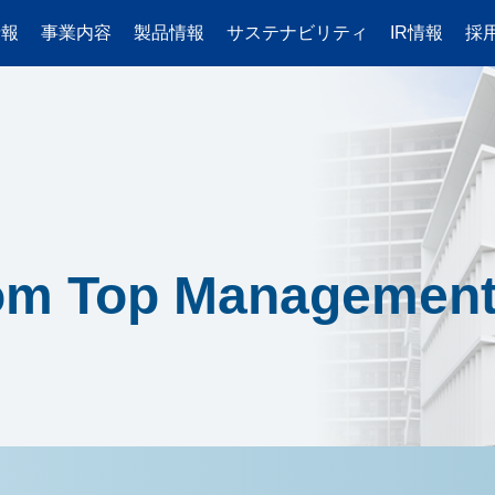
情報
事業内容
製品情報
サステナビリティ
IR情報
採
トップメッセージ
導入事例
紛争鉱物
IRライブラリ
芝浦電子の魅力
技術情報
経営理念
強み
SDGsへの取り組み
株主・投資家の皆さま
採用担当より
芝浦電
会社概要
会社紹介
次世代育成支援対策行動計画
事業内容
研修制度
品質について
沿革
地域貢献
IRカレンダー
新卒採用
5分で
製造拠点
気候変動への対応
財務ハイライト
キャリア採用
カタログダウンロード
営業拠点
二酸化炭素排出量
統合報告書
グループ会社採用情報
代理店一覧
株主総会
生産体制
国連グローバル・コン
株式情報
マテリアリティ
への賛同
タセンサ
環境方針
配当金情報
調達基本方針
コーポレート・ガバナ
om Top Managemen
コーポレート・ガバナンス
IRニュース
カタログダウンロード
免責事項