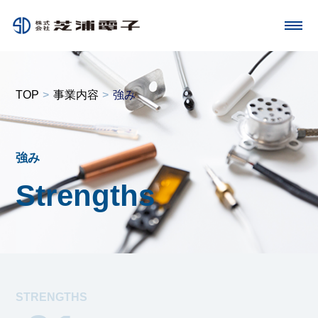
toggle
navigation
TOP
事業内容
強み
強み
Strengths
STRENGTHS